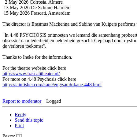
2 May 2026 Corrosia, Almere
13 May 2026 De Schuur, Haarlem
15 May 2026 Frascati, Amsterdam
The director is Erasmus Mackenna and Sabine van Kuipers performs t
"In 4.48 PSYCHOSIS ontmoeten we iemand die samenhang probeert te 
obsessief naar tederheid en helderheid gezocht. Geplaagd door dysfo
de verloren toekomst".
Thanks to Ineke for the information.
For the theatre website click here
https://www.frascatitheater.nl/
For more on 4.48 Psychosis click here
https://iainfisher.com/kane/eng/sarah-kane-448.html
Report to moderator
Logged
Reply
Send this topic
Print
Pages: [
1
]