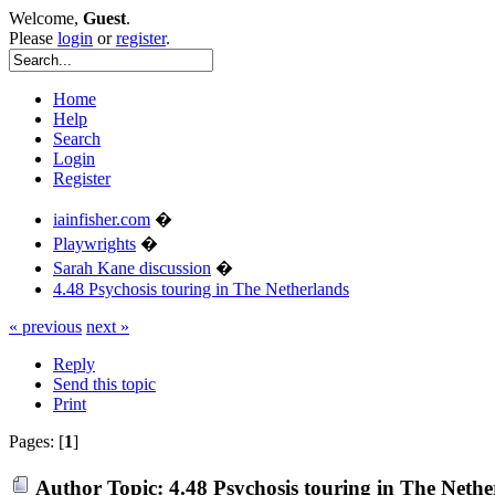
Welcome,
Guest
.
Please
login
or
register
.
Home
Help
Search
Login
Register
iainfisher.com
�
Playwrights
�
Sarah Kane discussion
�
4.48 Psychosis touring in The Netherlands
« previous
next »
Reply
Send this topic
Print
Pages: [
1
]
Author
Topic: 4.48 Psychosis touring in The Neth